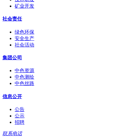
矿业开发
社会责任
绿色环保
安全生产
社会活动
集团公司
中色资源
中色测绘
中色丝路
信息公开
公告
公示
招聘
联系电话