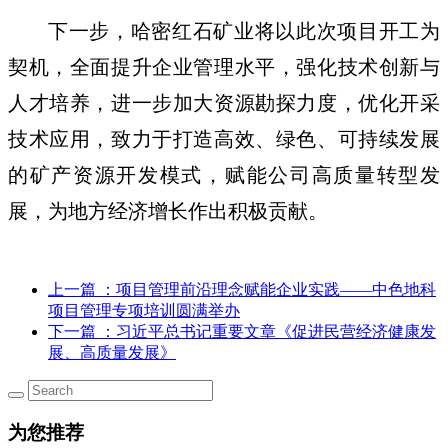
下一步
，
哈密红石矿业将以此次项目开工为
契机
，
全面提升企业管理水平
，
强化技术创新与
人才培养
，
进一步加大资源勘探力度
，
优化开采
技术应用
，
致力于打造高效、绿色、可持续发展
的矿产资源开发模式
，
赋能
公司
高质量转型发
展
，
为地方经济增长作出积极贡献
。
上一篇
：项目管理前沿理念赋能企业实践——中色地科
项目管理专项培训圆满举办
下一篇
：习近平总书记重要文章《促进民营经济健康发
展、高质量发展》
为您推荐