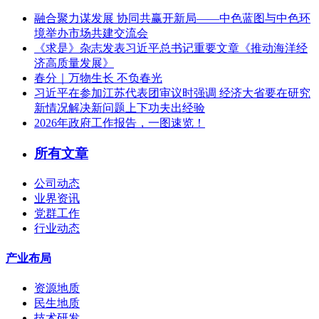
融合聚力谋发展 协同共赢开新局——中色蓝图与中色环
境举办市场共建交流会
《求是》杂志发表习近平总书记重要文章《推动海洋经
济高质量发展》
春分｜万物生长 不负春光
习近平在参加江苏代表团审议时强调 经济大省要在研究
新情况解决新问题上下功夫出经验
2026年政府工作报告，一图速览！
所有文章
公司动态
业界资讯
党群工作
行业动态
产业布局
资源地质
民生地质
技术研发