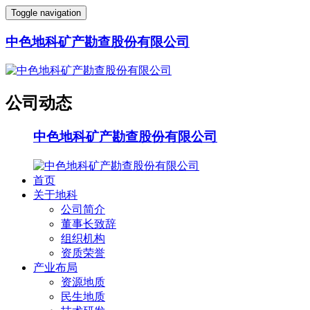
Toggle navigation
中色地科矿产勘查股份有限公司
公司动态
中色地科矿产勘查股份有限公司
首页
关于地科
公司简介
董事长致辞
组织机构
资质荣誉
产业布局
资源地质
民生地质